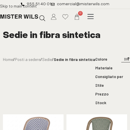
955 51 40 01
comercial@misterwils.com
Skip to main content
0
Sedie in fibra sintetica
Colore
Home
/
Posti a sedere
/
Sedie
/
Sedie in fibra sintetica
F
Materiale
Consigliato per
Stile
Prezzo
Stock