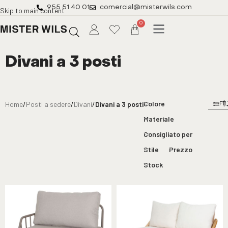
955 51 40 01
comercial@misterwils.com
Skip to main content
0
Divani a 3 posti
Colore
Home
/
Posti a sedere
/
Divani
/
Divani a 3 posti
FI
Materiale
Consigliato per
Stile
Prezzo
Stock