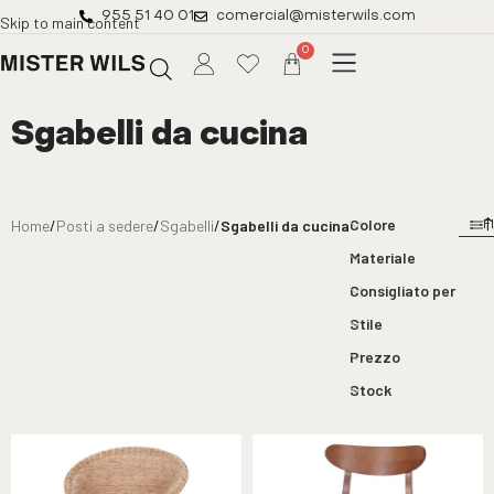
955 51 40 01
comercial@misterwils.com
Skip to main content
0
Sgabelli da cucina
Colore
Home
/
Posti a sedere
/
Sgabelli
/
Sgabelli da cucina
F
Materiale
Consigliato per
Stile
Prezzo
Stock