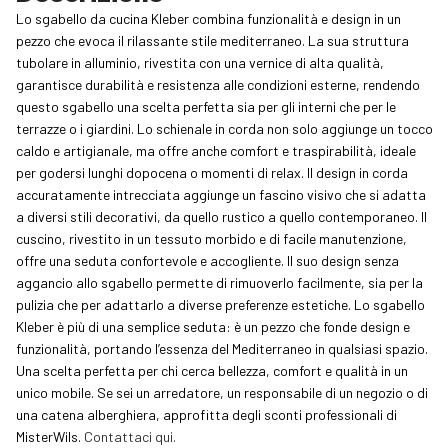
Lo sgabello da cucina Kleber combina funzionalità e design in un
pezzo che evoca il rilassante stile mediterraneo. La sua struttura
tubolare in alluminio, rivestita con una vernice di alta qualità,
garantisce durabilità e resistenza alle condizioni esterne, rendendo
questo sgabello una scelta perfetta sia per gli interni che per le
terrazze o i giardini. Lo schienale in corda non solo aggiunge un tocco
caldo e artigianale, ma offre anche comfort e traspirabilità, ideale
per godersi lunghi dopocena o momenti di relax. Il design in corda
accuratamente intrecciata aggiunge un fascino visivo che si adatta
a diversi stili decorativi, da quello rustico a quello contemporaneo. Il
cuscino, rivestito in un tessuto morbido e di facile manutenzione,
offre una seduta confortevole e accogliente. Il suo design senza
aggancio allo sgabello permette di rimuoverlo facilmente, sia per la
pulizia che per adattarlo a diverse preferenze estetiche. Lo sgabello
Kleber è più di una semplice seduta: è un pezzo che fonde design e
funzionalità, portando l’essenza del Mediterraneo in qualsiasi spazio.
Una scelta perfetta per chi cerca bellezza, comfort e qualità in un
unico mobile. Se sei un arredatore, un responsabile di un negozio o di
una catena alberghiera, approfitta degli sconti professionali di
MisterWils.
Contattaci qui.