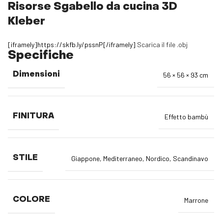
Risorse Sgabello da cucina 3D
Kleber
[iframely]https://skfb.ly/pssnP[/iframely]
Scarica il file .obj
Specifiche
Dimensioni
56 × 56 × 93 cm
FINITURA
Effetto bambù
STILE
Giappone
,
Mediterraneo
,
Nordico
,
Scandinavo
COLORE
Marrone