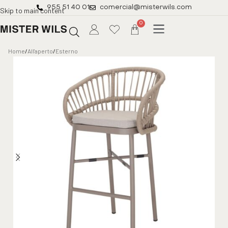
955 51 40 01
comercial@misterwils.com
Skip to main content
0
Home
/
All'aperto
/
Esterno