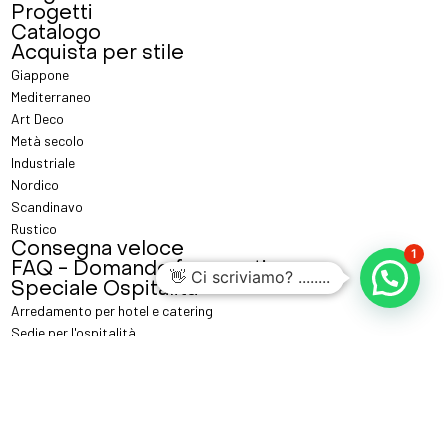
Progetti
Catalogo
Acquista per stile
Giappone
Mediterraneo
Art Deco
Metà secolo
Industriale
Nordico
Scandinavo
Rustico
Consegna veloce
1
FAQ - Domande frequenti
👋 Ci scriviamo? ........
Speciale Ospitalità
Arredamento per hotel e catering
Sedie per l'ospitalità
Tavoli per l'ospitalità
Lampade per l'ospitalità
Metodi di pagamento