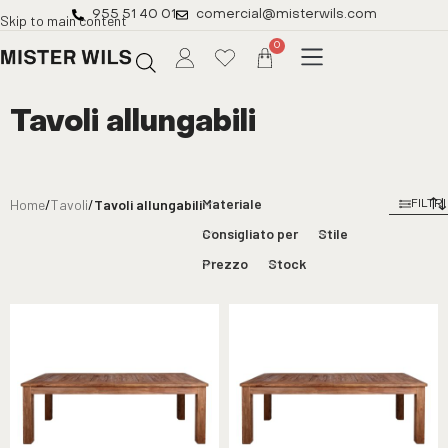
955 51 40 01
comercial@misterwils.com
Skip to main content
0
Tavoli allungabili
Materiale
Home
/
Tavoli
/
Tavoli allungabili
FILTRI
Consigliato per
Stile
Prezzo
Stock