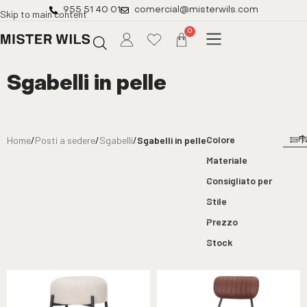
955 51 40 01
comercial@misterwils.com
Skip to main content
0
Sgabelli in pelle
Colore
Home
/
Posti a sedere
/
Sgabelli
/
Sgabelli in pelle
FI
Materiale
Consigliato per
Stile
Prezzo
Stock