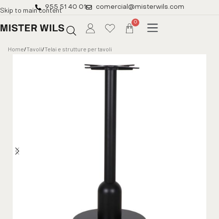
955 51 40 01
comercial@misterwils.com
Skip to main content
0
Home
/
Tavoli
/
Telai e strutture per tavoli