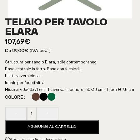
TELAIO PER TAVOLO
ELARA
107,69
€
Da
89,00
€
(IVA escl.)
Struttura per tavolo Elara, stile contemporaneo.
Base centrale in ferro. Base con 4 chiodi.
Finitura verniciata.
Ideale per l’ospitalità.
Misure:
40x40x71 cm | Traversa superiore: 30×30 cm | Tubo: Ø 7,5 cm
COLORE
-
+
AGGIUNGI AL CARRELLO
Aggiungi alla lista dei desideri