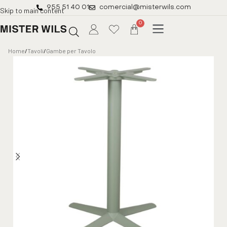
955 51 40 01
comercial@misterwils.com
Skip to main content
0
Home
/
Tavoli
/
Gambe per Tavolo