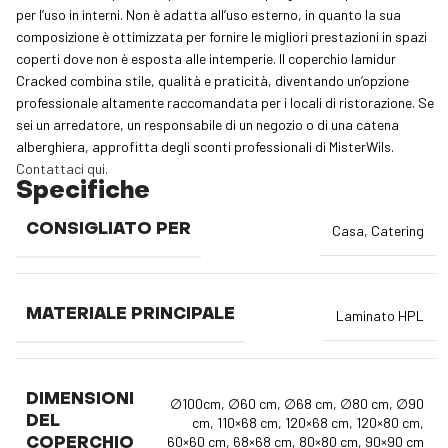
per l’uso in interni. Non è adatta all’uso esterno, in quanto la sua
composizione è ottimizzata per fornire le migliori prestazioni in spazi
coperti dove non è esposta alle intemperie. Il coperchio lamidur
Cracked combina stile, qualità e praticità, diventando un’opzione
professionale altamente raccomandata per i locali di ristorazione. Se
sei un arredatore, un responsabile di un negozio o di una catena
alberghiera, approfitta degli sconti professionali di MisterWils.
Contattaci qui.
Specifiche
CONSIGLIATO PER
Casa
,
Catering
MATERIALE PRINCIPALE
Laminato HPL
DIMENSIONI
∅100cm
,
∅60 cm
,
∅68 cm
,
∅80 cm
,
∅90
DEL
cm
,
110×68 cm
,
120×68 cm
,
120×80 cm
,
60×60 cm
,
68×68 cm
,
80×80 cm
,
90×90 cm
COPERCHIO