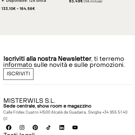
✔ Disponibile: 128 unità
83,49
€
(IVA inclusa)
133,10
€
-
164,56
€
Iscriviti alla nostra Newsletter
, ti terremo
informato sulle novità e sulle promozioni.
ISCRIVITI
MISTERWILS S.L.
Sede centrale, show room e magazzino
Calle Fridex Cuatro 41500 Alcalá de Guadaíra, Siviglia
+34 955 51 40
01