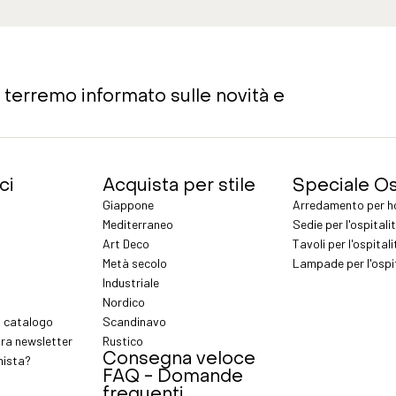
ti terremo informato sulle novità e
ci
Acquista per stile
Speciale Os
Giappone
Arredamento per ho
Mediterraneo
Sedie per l'ospitali
Art Deco
Tavoli per l'ospital
Metà secolo
Lampade per l'ospi
Industriale
Nordico
o catalogo
Scandinavo
stra newsletter
Rustico
Consegna veloce
nista?
FAQ - Domande
frequenti