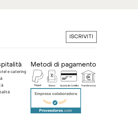
ISCRIVITI
pitalità
Metodi di pagamento
tel e catering
tà
ità
talità