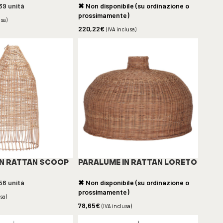
39 unità
✖ Non disponibile (su ordinazione o
prossimamente)
usa)
220,22
€
(IVA inclusa)
IN RATTAN SCOOP
PARALUME IN RATTAN LORETO
56 unità
✖ Non disponibile (su ordinazione o
prossimamente)
usa)
78,65
€
(IVA inclusa)