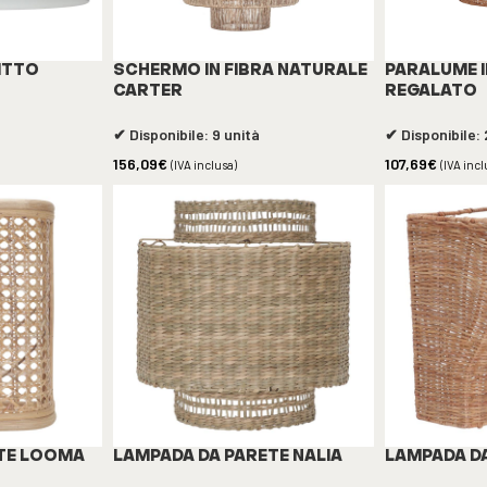
ITTO
SCHERMO IN FIBRA NATURALE
PARALUME 
CARTER
REGALATO
✔ Disponibile: 9 unità
✔ Disponibile: 
156,09
€
107,69
€
(IVA inclusa)
(IVA incl
TE LOOMA
LAMPADA DA PARETE NALIA
LAMPADA D