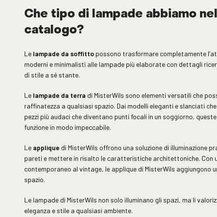
Che tipo di lampade abbiamo nel
catalogo?
Le
lampade da soffitto
possono trasformare completamente l’atm
moderni e minimalisti alle lampade più elaborate con dettagli ricer
di stile a sé stante.
Le
lampade da terra
di MisterWils sono elementi versatili che po
raffinatezza a qualsiasi spazio. Dai modelli eleganti e slanciati c
pezzi più audaci che diventano punti focali in un soggiorno, que
funzione in modo impeccabile.
Le
applique
di MisterWils offrono una soluzione di illuminazione pr
pareti e mettere in risalto le caratteristiche architettoniche. Con u
contemporaneo al vintage, le applique di MisterWils aggiungono un
spazio.
Le lampade di MisterWils non solo illuminano gli spazi, ma li valor
eleganza e stile a qualsiasi ambiente.