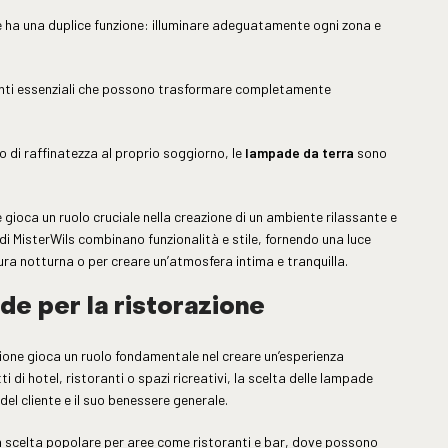
one ha una duplice funzione: illuminare adeguatamente ogni zona e
ti essenziali che possono trasformare completamente
 di raffinatezza al proprio soggiorno, le
lampade da terra
sono
e gioca un ruolo cruciale nella creazione di un ambiente rilassante e
di MisterWils combinano funzionalità e stile, fornendo una luce
ura notturna o per creare un’atmosfera intima e tranquilla.
e per la ristorazione
nazione gioca un ruolo fondamentale nel creare un’esperienza
ti di hotel, ristoranti o spazi ricreativi, la scelta delle lampade
del cliente e il suo benessere generale.
scelta popolare per aree come ristoranti e bar, dove possono