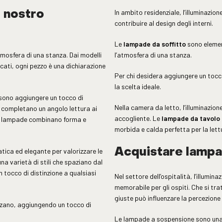
In ambito residenziale, l’illuminazi
 nostro
contribuire al design degli interni.
Le
lampade da soffitto
sono elemen
osfera di una stanza. Dai modelli
l’atmosfera di una stanza.
cati, ogni pezzo è una dichiarazione
Per chi desidera aggiungere un tocco
la scelta ideale.
ssono aggiungere un tocco di
Nella camera da letto, l’illuminazion
he completano un angolo lettura ai
accogliente. Le
lampade da tavolo
ste lampade combinano forma e
morbida e calda perfetta per la lett
atica ed elegante per valorizzare le
Acquistare lampad
na varietà di stili che spaziano dal
 tocco di distinzione a qualsiasi
Nel settore dell’ospitalità, l’illumi
memorabile per gli ospiti. Che si trat
giuste può influenzare la percezione 
izzano, aggiungendo un tocco di
Le lampade a sospensione sono una 