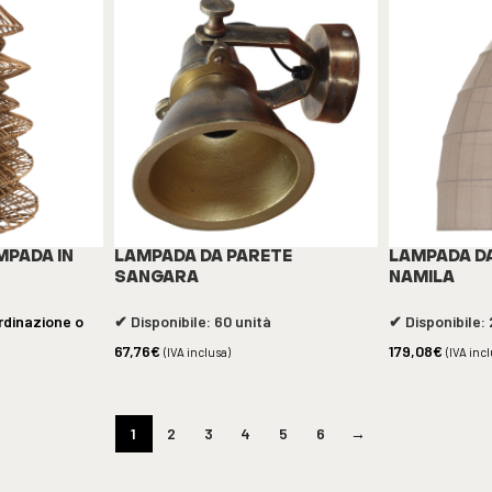
MPADA IN
LAMPADA DA PARETE
LAMPADA D
SANGARA
NAMILA
rdinazione o
✔ Disponibile: 60 unità
✔ Disponibile: 
67,76
€
179,08
€
(IVA inclusa)
(IVA inc
1
2
3
4
5
6
→