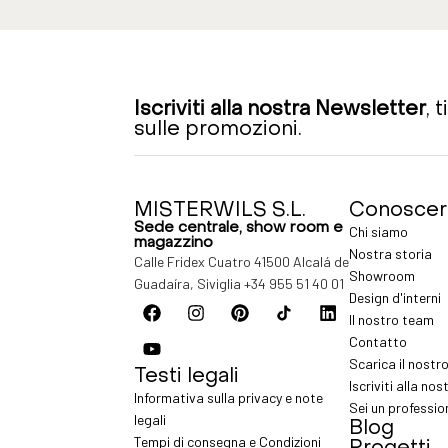
Iscriviti alla nostra Newsletter
, 
sulle promozioni.
MISTERWILS S.L.
Conoscer
Sede centrale, show room e
Chi siamo
magazzino
Nostra storia
Calle Fridex Cuatro 41500 Alcalá de
Showroom
Guadaíra, Siviglia
+34 955 51 40 01
Design d'interni
Il nostro team
Contatto
Scarica il nostr
Testi legali
Iscriviti alla no
Informativa sulla privacy e note
Sei un professio
legali
Blog
Tempi di consegna e Condizioni