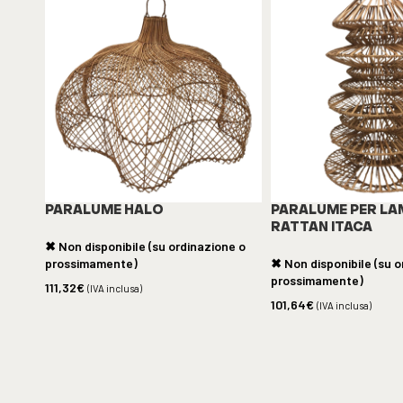
PARALUME HALO
PARALUME PER LA
RATTAN ITACA
✖ Non disponibile (su ordinazione o
prossimamente)
✖ Non disponibile (su o
prossimamente)
111,32
€
(IVA inclusa)
101,64
€
(IVA inclusa)