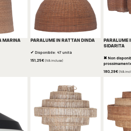
A MARINA
PARALUME IN RATTAN DINDA
PARALUME 
SIDARITA
✔ Disponibile: 47 unità
✖ Non disponib
151,25
€
(IVA inclusa)
prossimament
180,29
€
(IVA inc