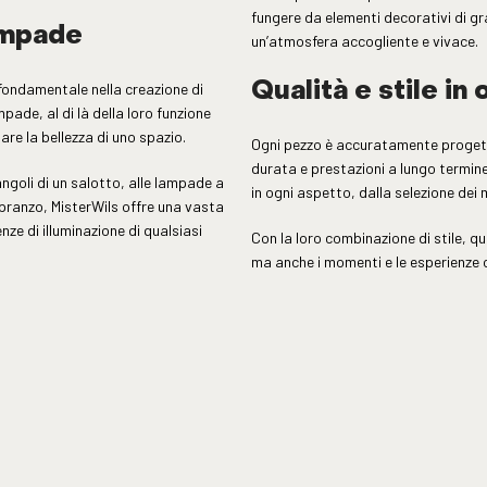
fungere da elementi decorativi di gra
lampade
un’atmosfera accogliente e vivace.
 fondamentale nella creazione di
Qualità e stile in
pade, al di là della loro funzione
are la bellezza di uno spazio.
Ogni pezzo è accuratamente progetta
durata e prestazioni a lungo termine.
ngoli di un salotto, alle lampade a
in ogni aspetto, dalla selezione dei 
 pranzo, MisterWils offre una vasta
nze di illuminazione di qualsiasi
Con la loro combinazione di stile, qu
ma anche i momenti e le esperienze c