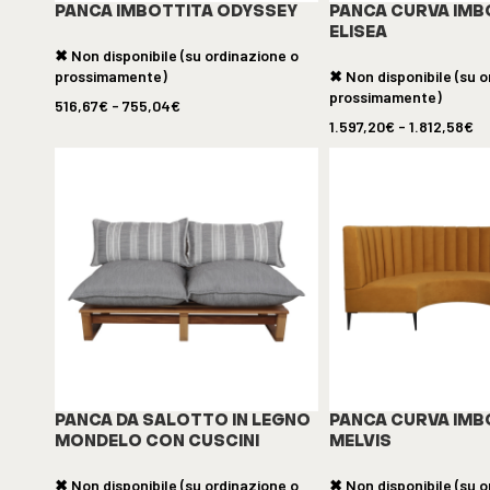
PANCA IMBOTTITA ODYSSEY
PANCA CURVA IMB
ELISEA
✖ Non disponibile (su ordinazione o
prossimamente)
✖ Non disponibile (su o
prossimamente)
516,67
€
-
755,04
€
1.597,20
€
-
1.812,58
€
PANCA DA SALOTTO IN LEGNO
PANCA CURVA IMB
MONDELO CON CUSCINI
MELVIS
✖ Non disponibile (su ordinazione o
✖ Non disponibile (su o