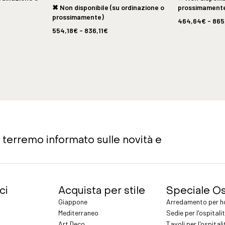
✖ Non disponibile (su ordinazione o
prossimament
prossimamente)
464,64
€
-
865
554,18
€
-
836,11
€
ti terremo informato sulle novità e
ci
Acquista per stile
Speciale Os
Giappone
Arredamento per ho
Mediterraneo
Sedie per l'ospitali
Art Deco
Tavoli per l'ospital