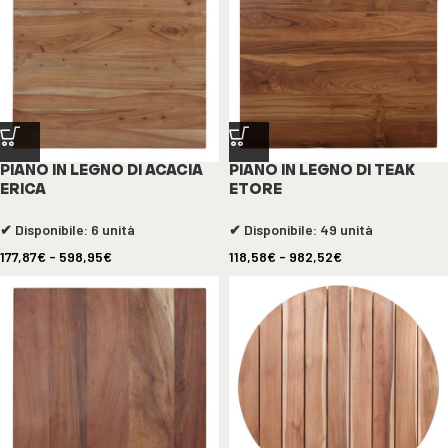
PIANO IN LEGNO DI ACACIA
PIANO IN LEGNO DI TEAK
ERICA
ETORE
✔ Disponibile: 6 unità
✔ Disponibile: 49 unità
177,87
€
-
598,95
€
118,58
€
-
982,52
€