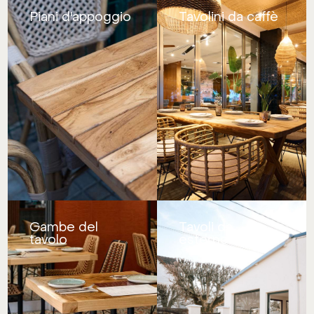
Piani d'appoggio
Tavolini da caffè
Gambe del
Tavoli da
tavolo
esterno