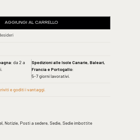
AGGIUNGI AL CARRELLO
desideri
pagna:
da 2 a
Spedizioni alle Isole Canarie, Baleari,
i.
Francia e Portogallo:
5-7 giorni lavorativi.
iviti e goditi i vantaggi.
el
,
Notizie
,
Posti a sedere
,
Sedie
,
Sedie imbottite