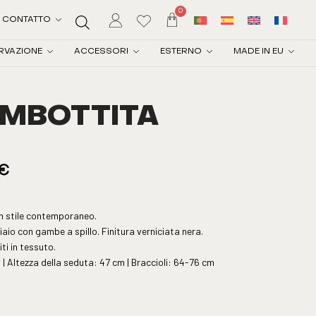
0
CONTATTO
RVAZIONE
ACCESSORI
ESTERNO
MADE IN EU
IMBOTTITA
I
€
in stile contemporaneo.
iaio con gambe a spillo. Finitura verniciata nera.
ti in tessuto.
| Altezza della seduta: 47 cm | Braccioli: 64-76 cm