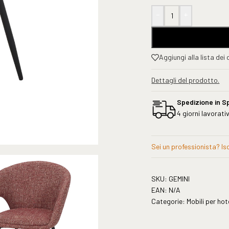
-
+
Aggiungi alla lista dei 
Dettagli del prodotto.
Spedizione in S
4 giorni lavorativ
Sei un professionista? Iscr
SKU:
GEMINI
EAN:
N/A
Categorie:
Mobili per hot