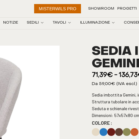
MISTERWILS PRO
SHOWROOM
PROGETTI
NOTIZIE
SEDILI
TAVOLI
ILLUMINAZIONE
CONSE
SEDIA 
GEMIN
71,39
€
-
136,73
Da
59,00
€
(IVA escl.)
Sedia imbottita Gemini, 
Struttura tubolare in acc
Seduta e schienale rivesti
Dimensioni: 57x57x80 cm 
COLORE