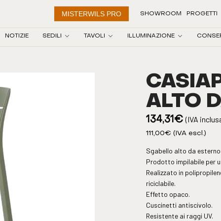
MISTERWILS PRO
SHOWROOM
PROGETTI
NOTIZIE
SEDILI
TAVOLI
ILLUMINAZIONE
CONSE
CASIA
ALTO 
(IVA inclus
134,31
€
111,00
€
(IVA escl.)
Sgabello alto da esterno
Prodotto impilabile per u
Realizzato in polipropilen
riciclabile.
Effetto opaco.
Cuscinetti antiscivolo.
Resistente ai raggi UV.