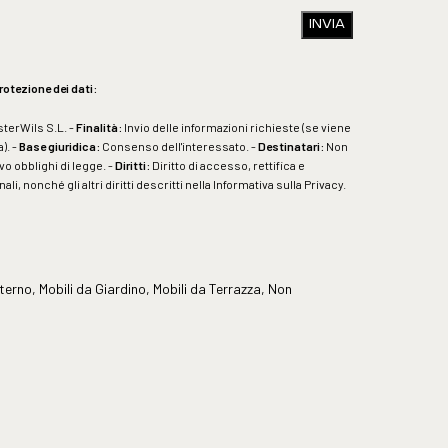
INVIA
rotezione dei dati:
sterWils S.L. -
Finalità:
Invio delle informazioni richieste (se viene
). -
Base giuridica:
Consenso dell'interessato. -
Destinatari:
Non
vo obblighi di legge. -
Diritti:
Diritto di accesso, rettifica e
li, nonché gli altri diritti descritti nella
Informativa sulla Privacy
.
terno
,
Mobili da Giardino
,
Mobili da Terrazza
,
Non