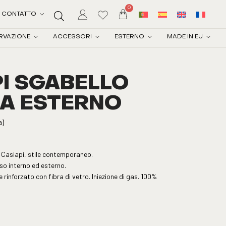
0
CONTATTO
RVAZIONE
ACCESSORI
ESTERNO
MADE IN EU
PI SGABELLO
DA ESTERNO
a)
 Casiapi, stile contemporaneo.
so interno ed esterno.
e rinforzato con fibra di vetro. Iniezione di gas. 100%