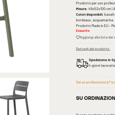
Prodotto per uso profes
Misure:
49x52x100 cm | A
Colori disponibili:
basalto
bordeaux, acquamarina.
Prodotto Made in EU – M
Esaurito
Aggiungi alla lista dei 
Dettagli del prodotto.
Spedizione in S
4 giorni lavorativ
Sei un professionista? Iscr
SU ORDINAZIONE.
Questo prodotto è realizz