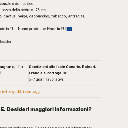
sionale e domestico.
ltezza della seduta: 76 cm
, cactus, beige, cappuccino, tabacco, antracite,
ade in EU – Nome prodotto
:
Made in EU
desideri
pagna:
da 2 a
Spedizioni alle Isole Canarie, Baleari,
i.
Francia e Portogallo:
5-7 giorni lavorativi.
iviti e goditi i vantaggi.
 Desideri maggiori informazioni?
ato su ordinazione. Se desideri maggiori informazioni,