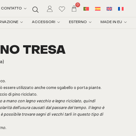
0
CONTATTO
RVAZIONE
ACCESSORI
ESTERNO
MADE IN EU
INO TRESA
sa)
ico.
uò essere utilizzato anche come sgabello o porta piante.
cio di pino riciclato.
o a mano con legno vecchio e legno riciclato, quindi
golarità dell’usura causati dal passare del tempo. Il legno è
a è possibile trovare segni di vecchi tarli in questo tipo di
rno.