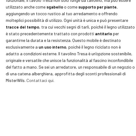
funzionale, il tavolo Tresa non solo funge da tavolino, ma può essere
utilizzato anche come
sgabello
o come
supporto per piante
,
aggiungendo un tocco rustico al tuo arredamento e offrendo
molteplici possibilità di utilizzo. Ogni unità è unica e può presentare
tracce del tempo
, tra cui vecchi segni di tarli, poiché il legno utilizzato
è stato precedentemente trattato con prodotti
antitarlo
per
garantirne la durata e la resistenza. Questo mobile è destinato
esclusivamente a
un uso interno
, poiché il legno riciclato non è
adatto a condizioni esterne. Il tavolino Tresa è un’opzione sostenibile,
originale e versatile che unisce la funzionalità al fascino inconfondibile
del fatto a mano. Se sei un arredatore, un responsabile di un negozio o
di una catena alberghiera, approfitta degli sconti professionali di
MisterWils.
Contattaci qui.