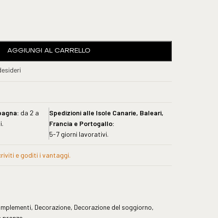
AGGIUNGI AL CARRELLO
desideri
pagna:
da 2 a
Spedizioni alle Isole Canarie, Baleari,
i.
Francia e Portogallo:
5-7 giorni lavorativi.
iviti e goditi i vantaggi.
mplementi
,
Decorazione
,
Decorazione del soggiorno
,
a pranzo