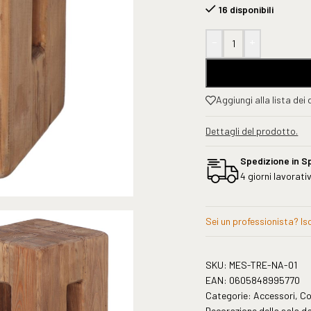
16 disponibili
-
+
Aggiungi alla lista dei 
Dettagli del prodotto.
Spedizione in S
4 giorni lavorativ
Sei un professionista? Iscr
SKU:
MES-TRE-NA-01
EAN:
0605848995770
Categorie:
Accessori
,
Co
Decorazione della sala d