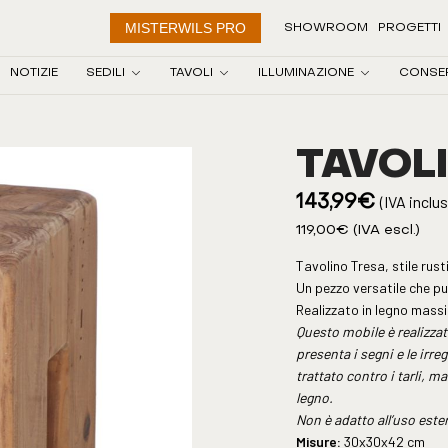
MISTERWILS PRO
SHOWROOM
PROGETTI
NOTIZIE
SEDILI
TAVOLI
ILLUMINAZIONE
CONSE
TAVOL
(IVA inclu
143,99
€
119,00
€
(IVA escl.)
Tavolino Tresa, stile rust
Un pezzo versatile che p
Realizzato in legno massic
Questo mobile è realizzat
presenta i segni e le irre
trattato contro i tarli, m
legno.
Non è adatto all’uso este
Misure:
30x30x42 cm